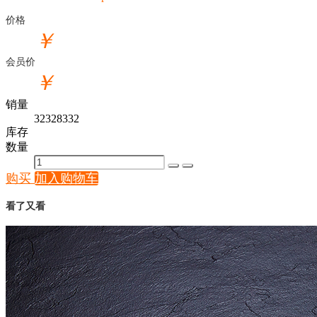
价格
￥
会员价
￥
销量
32328332
库存
数量
购买
加入购物车
看了又看